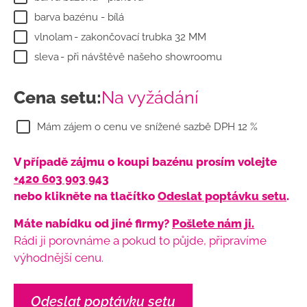
barva bazénu - bílá
vlnolam
- zakončovací trubka 32 MM
sleva
- při návštěvě našeho showroomu
Cena setu:
Na vyžádání
Mám zájem o cenu ve snížené sazbě DPH 12 %
V případě zájmu o koupi bazénu prosím volejte
+420 603 903 943
nebo klikněte na tlačítko
Odeslat poptávku setu
.
Máte nabídku od jiné firmy?
Pošlete nám ji.
Rádi ji porovnáme a pokud to půjde, připravíme
výhodnější cenu.
Odeslat poptávku setu