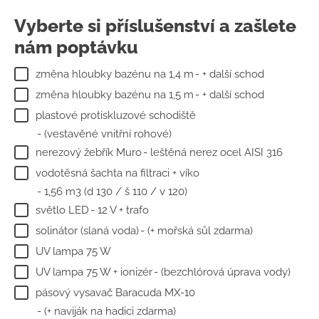
Vyberte si příslušenství a zašlete
nám poptávku
změna hloubky bazénu na 1,4 m
- + další schod
změna hloubky bazénu na 1,5 m
- + další schod
plastové protiskluzové schodiště
- (vestavěné vnitřní rohové)
nerezový žebřík Muro
- leštěná nerez ocel AISI 316
vodotěsná šachta na filtraci + víko
- 1,56 m3 (d 130 / š 110 / v 120)
světlo LED
- 12 V + trafo
solinátor (slaná voda)
- (+ mořská sůl zdarma)
UV lampa 75 W
UV lampa 75 W + ionizér
- (bezchlórová úprava vody)
pásový vysavač Baracuda MX-10
- (+ naviják na hadici zdarma)