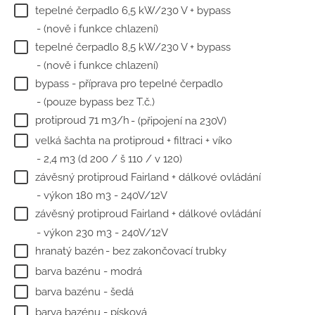
tepelné čerpadlo 6,5 kW/230 V + bypass
- (nově i funkce chlazení)
tepelné čerpadlo 8,5 kW/230 V + bypass
- (nově i funkce chlazení)
bypass - příprava pro tepelné čerpadlo
- (pouze bypass bez T.č.)
protiproud 71 m3/h
- (připojení na 230V)
velká šachta na protiproud + filtraci + víko
- 2,4 m3 (d 200 / š 110 / v 120)
závěsný protiproud Fairland + dálkové ovládání
- výkon 180 m3 - 240V/12V
závěsný protiproud Fairland + dálkové ovládání
- výkon 230 m3 - 240V/12V
hranatý bazén
- bez zakončovací trubky
barva bazénu - modrá
barva bazénu - šedá
barva bazénu - písková