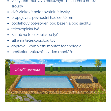
velký skimmer VA s mosaznými maticemi a nerez
šrouby
dvě vtokové polohovatelné trysky
propojovací pevnostní hadice 50 mm
podlahový polystyren pod bazén a pod šachtu
teleskopická tyč
kartáč na teleskopickou tyč
síťka na teleskopickou tyč
doprava + kompletní montáž technologie
proškolení zákazníka v den montáže
Otevřít animaci