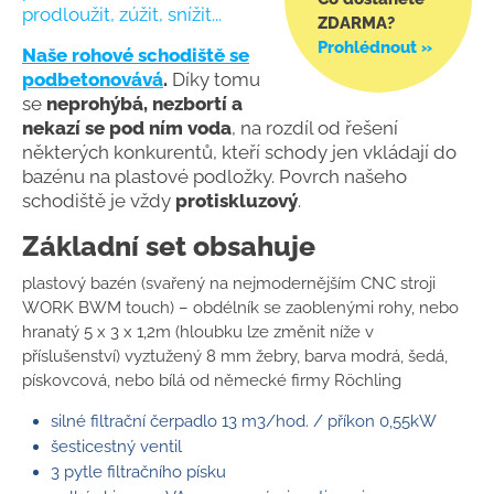
prodloužit, zúžit, snížit...
ZDARMA?
Prohlédnout »
Naše rohové schodiště se
podbetonovává
.
Díky tomu
se
neprohýbá, nezbortí a
nekazí se pod ním voda
, na rozdíl od řešení
některých konkurentů, kteří schody jen vkládají do
bazénu na plastové podložky. Povrch našeho
schodiště je vždy
protiskluzový
.
Základní set obsahuje
plastový bazén (svařený na nejmodernějším CNC stroji
WORK BWM touch) – obdélník se zaoblenými rohy, nebo
hranatý 5 x 3 x 1,2m (hloubku lze změnit níže v
příslušenství) vyztužený 8 mm žebry, barva modrá, šedá,
pískovcová, nebo bílá od německé firmy Röchling
silné filtrační čerpadlo 13 m3/hod. / příkon 0,55kW
šesticestný ventil
3 pytle filtračního písku