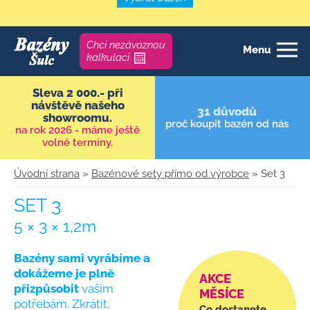
Chci nezávaznou
Menu
kalkulaci
Sleva 2 000.- při
návštěvě našeho
31 důvodů
showroomu.
proč koupit
bazén od nás
na rok 2026 - máme ještě
volné termíny.
Úvodní strana
»
Bazénové sety přímo od výrobce
» Set 3
SET 3
5 × 3 × 1,2m
×
Bazény sami vyrábíme a
dokážeme je plně
AKCE
přizpůsobit
vašim
MĚSÍCE
potřebám. Zkrátit,
Co dostanete