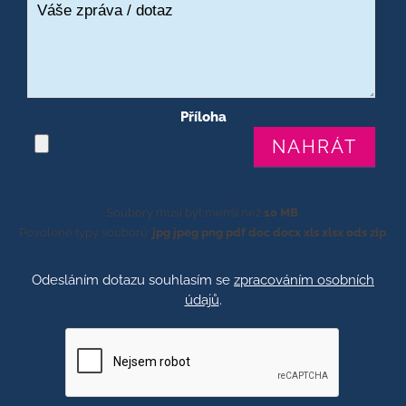
Příloha
Soubory musí být menší než
10 MB
.
Povolené typy souborů:
jpg jpeg png pdf doc docx xls xlsx ods zip
.
Odesláním dotazu souhlasím se
zpracováním osobních
údajů
.