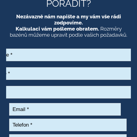
PORADIT?
Nezávazně nám napište a my vám vše rádi
zodpovíme.
Kalkulaci vám pošleme obratem.
Rozměry
bazénů můžeme upravit podle vašich požadavků.
ace
*
e
*
Email
*
Telefon
*