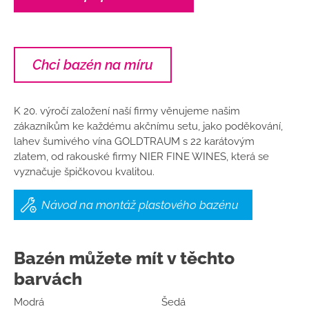
Chci bazén na míru
K 20. výročí založení naší firmy věnujeme našim
zákazníkům ke každému akčnímu setu, jako poděkování,
lahev šumivého vína GOLDTRAUM s 22 karátovým
zlatem,
od rakouské firmy NIER FINE WINES, která se
vyznačuje špičkovou kvalitou.
Návod na montáž plastového bazénu
Bazén můžete mít v těchto
barvách
Modrá
Šedá