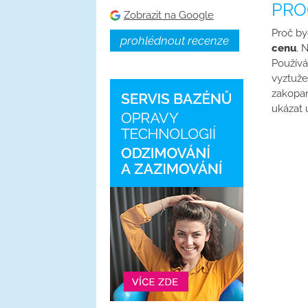
PRO
Zobrazit na Google
Proč b
prohlédnout recenze
cenu
. 
Používá
vyztuž
zakopan
ukázat 