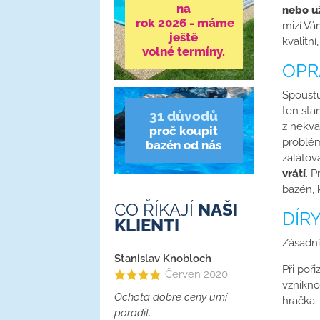
na
nebo už
rok 2026 - máme
mizí Vá
ještě
kvalitn
volné termíny.
OPR
Spoustu 
ten sta
31 důvodů
z nekva
proč koupit
problém
bazén od nás
zalátov
vrátí
. 
bazén, 
CO ŘÍKAJÍ
NAŠI
DÍR
KLIENTI
Zásadní
Stanislav Knobloch
Při poř
Červen 2020
vznikn
Ochota dobre ceny umí
hračka.
poradit.