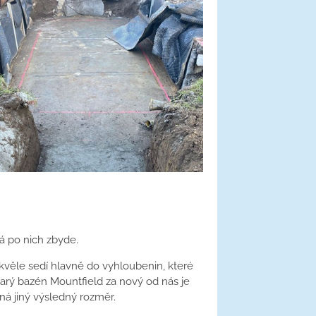
á po nich zbyde.
×
věle sedí hlavně do vyhloubenin, které
tarý bazén Mountfield za nový od nás je
ná jiný výsledný rozměr.