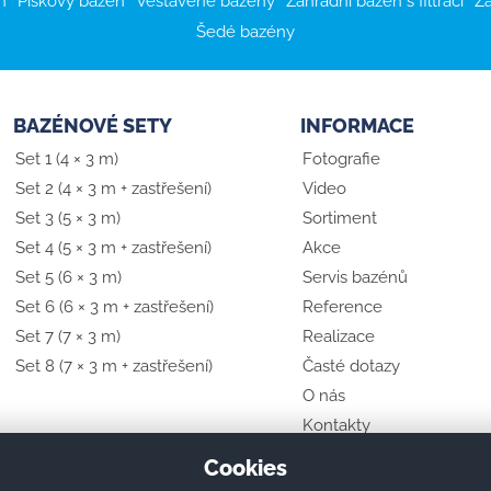
n
Pískový bazén
Vestavěné bazény
Zahradní bazén s filtrací
Za
Šedé bazény
BAZÉNOVÉ SETY
INFORMACE
Set 1 (4 × 3 m)
Fotografie
Set 2 (4 × 3 m + zastřešení)
Video
Set 3 (5 × 3 m)
Sortiment
Set 4 (5 × 3 m + zastřešení)
Akce
Set 5 (6 × 3 m)
Servis bazénů
Set 6 (6 × 3 m + zastřešení)
Reference
Set 7 (7 × 3 m)
Realizace
Set 8 (7 × 3 m + zastřešení)
Časté dotazy
O nás
Kontakty
Showroom (vzorkovna)
Cookies
Zajímavosti