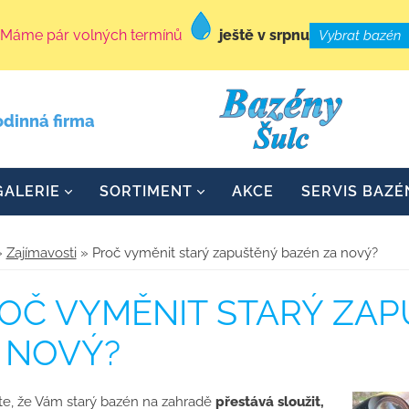
Máme pár volných termínů
ještě v srpnu
Vybrat bazén
odinná firma
ALERIE
SORTIMENT
AKCE
SERVIS BAZÉ
»
Zajímavosti
» Proč vyměnit starý zapuštěný bazén za nový?
OČ VYMĚNIT STARÝ ZA
 NOVÝ?
 jste, že Vám starý bazén na zahradě
přestává sloužit,