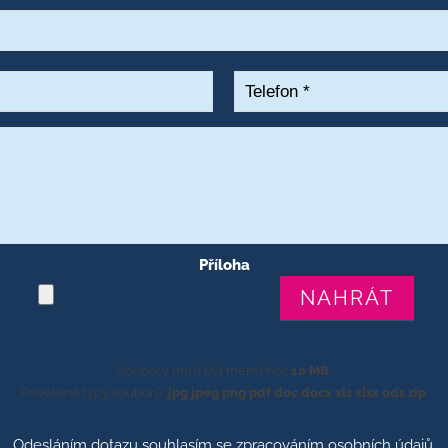
*
Příloha
Soubory musí být menší než
10 MB
.
Povolené typy souborů:
jpg jpeg png pdf doc docx xls xlsx ods zip
.
Odesláním dotazu souhlasím se
zpracováním osobních údajů
.