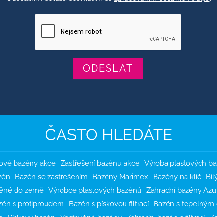
ČASTO HLEDÁTE
tové bazény akce
Zastřešení bazénů akce
Výroba plastových b
zén
Bazén se zastřešením
Bazény Marimex
Bazény na klíč
Bíl
těné do země
Výrobce plastových bazénů
Zahradní bazény Azu
zén s protiproudem
Bazén s pískovou filtrací
Bazén s tepelným