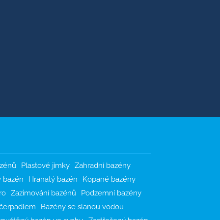
azénů
Plastové jímky
Zahradní bazény
ý bazén
Hranatý bazén
Kopané bazény
ro
Zazimování bazénů
Podzemní bazény
 čerpadlem
Bazény se slanou vodou