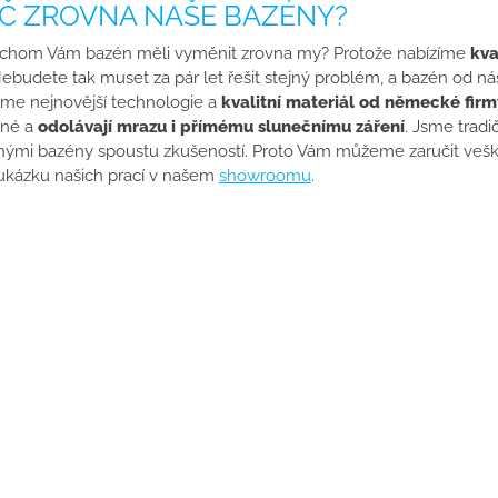
Č ZROVNA NAŠE BAZÉNY?
ychom Vám bazén měli vyměnit zrovna my? Protože nabízíme
kva
Nebudete tak muset za pár let řešit stejný problém, a bazén od ná
me nejnovější technologie a
kvalitní materiál od německé firm
ené a
odolávají mrazu i přímému slunečnímu záření
. Jsme trad
ými bazény spoustu zkušeností. Proto Vám můžeme zaručit vešk
ukázku našich prací v našem
showroomu
.