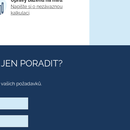
Úpravy bazénů na míru
.
Napište si o nezávaznou
kalkulaci
.
JEN PORADIT?
vašich požadavků.