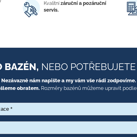
ý
Kvalitní
záruční a pozáruční
servis.
O BAZÉN,
NEBO POTŘEBUJETE 
Nezávazně nám napište a my vám vše rádi zodpovíme.
ošleme obratem.
Rozměry bazénů můžeme upravit podle 
ace
*