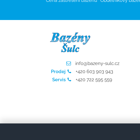
Cena zastřešení bazénu
Obdélníkový bazé
info@bazeny-sulc.cz
Prodej
+420 603 903 943
Servis
+420 722 595 559