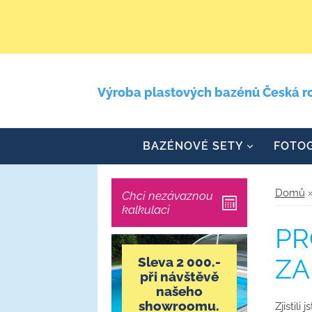
Výroba plastových bazénů
Česká r
BAZÉNOVÉ SETY
FOTOG
Domů
Chci nezávaznou
kalkulaci
PR
Sleva 2 000.-
ZA
při návštěvě
našeho
showroomu.
Zjistili