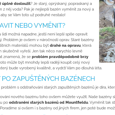
 úplně dosloužil
? Je starý, oprýskaný, popraskaný a
m z něj voda? Pak je nejlepší bazén vyměnit za nový a
í, aby se Vám toto už podruhé nestalo!
AVIT NEBO VYMĚNIT?
lidí možná napadne, jestli není lepší spíše opravit
rý. Problém je ovšem v náročnosti oprav. Staré bazény
litních materiálů mohou být
drahé na opravu
, která
 skutečně vyřeší. Jen tak něco narychlo levně
at znamená, že se
problém pravděpodobně brzy
Proto může být mnohdy lepší raději koupit celý nový
který bude vyrobený kvalitně, a vydrží Vám po dlouhá léta.
Y PO ZAPUŠTĚNÝCH BAZÉNECH
 problém s odstraňování starých zapuštěných bazénů je díra, kter
izování nového bazénu toho ovšem můžete využít. Naše bazény sk
ou po
odstranění starých bazénů od Mountfieldu
. Vyměnit tak s
 Poradíme si ovšem i s bazény od jiných firem, jen poté bude mož