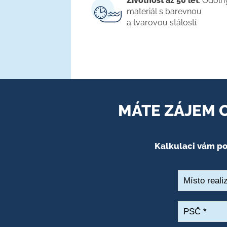
Životnost až 50 let
. Odoln
materiál s barevnou
a tvarovou stálostí.
MÁTE ZÁJEM 
Kalkulaci vám p
Místo realiz
PSČ
*